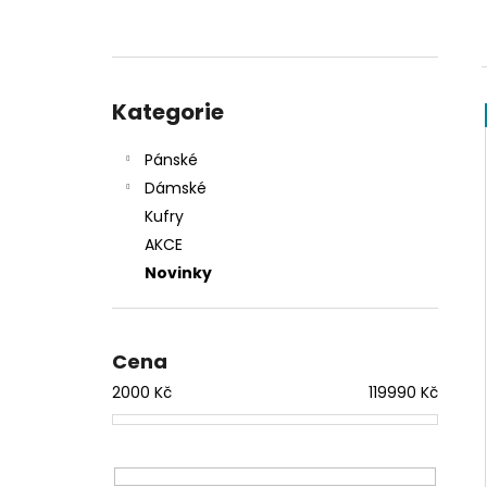
l
Přeskočit
kategorie
Kategorie
Pánské
Dámské
Kufry
AKCE
Novinky
Cena
2000
Kč
119990
Kč