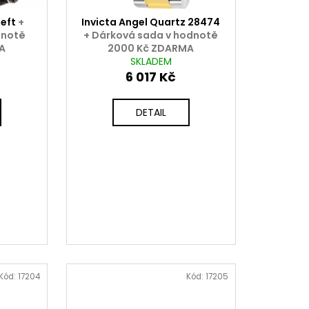
Left
+
Invicta Angel Quartz 28474
dnotě
+ Dárková sada v hodnotě
A
2000 Kč ZDARMA
SKLADEM
6 017 Kč
DETAIL
Kód:
17204
Kód:
17205