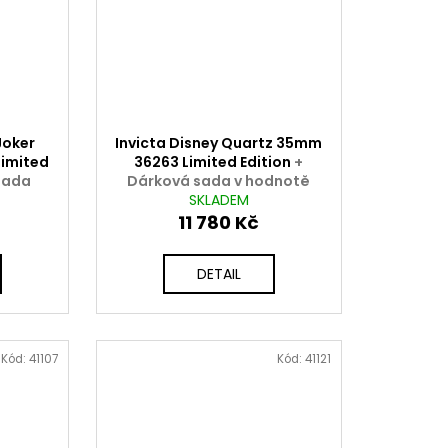
Joker
Invicta Disney Quartz 35mm
imited
36263 Limited Edition
+
sada
Dárková sada v hodnotě
ZDARMA
2000 Kč ZDARMA
SKLADEM
11 780 Kč
DETAIL
Kód:
41107
Kód:
41121