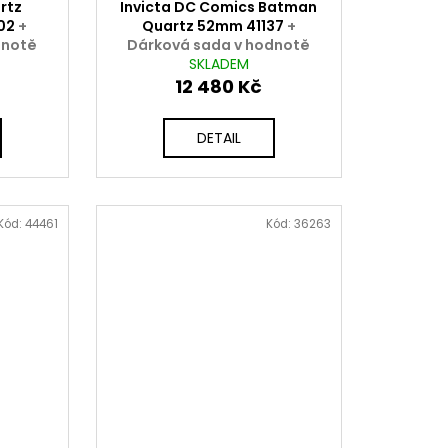
artz
Invicta DC Comics Batman
02
+
Quartz 52mm 41137
+
dnotě
Dárková sada v hodnotě
A
2000 Kč ZDARMA
SKLADEM
12 480 Kč
DETAIL
Kód:
44461
Kód:
36263