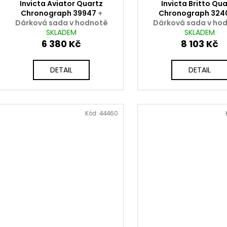
Invicta Aviator Quartz
Invicta Britto Qu
Chronograph 39947
+
Chronograph 324
Dárková sada v hodnotě
Dárková sada v ho
2000 Kč ZDARMA
SKLADEM
2000 Kč ZDARM
SKLADEM
6 380 Kč
8 103 Kč
DETAIL
DETAIL
Kód:
44460