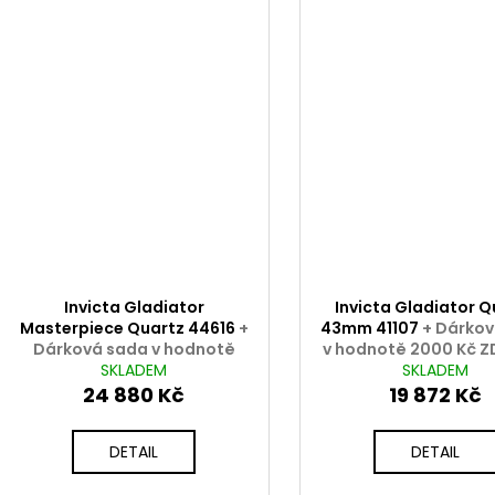
Invicta Gladiator
Invicta Gladiator Q
Masterpiece Quartz 44616
+
43mm 41107
+ Dárko
Dárková sada v hodnotě
v hodnotě 2000 Kč 
2000 Kč ZDARMA
SKLADEM
SKLADEM
24 880 Kč
19 872 Kč
DETAIL
DETAIL