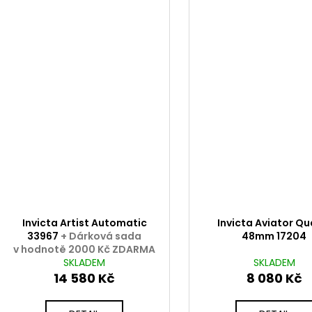
Invicta Artist Automatic
Invicta Aviator Qu
33967
+ Dárková sada
48mm 17204
v hodnotě 2000 Kč ZDARMA
SKLADEM
SKLADEM
14 580 Kč
8 080 Kč