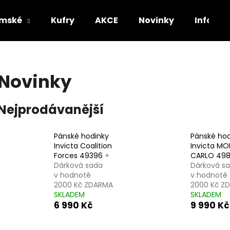
mské
Kufry
AKCE
Novinky
Informa
Co potřebujete najít?
Novinky
HLEDAT
Nejprodávanější
Pánské hodinky
Pánské hod
Doporučujeme
Invicta Coalition
Invicta MO
Forces 49396
+
CARLO 49
Dárková sada
Dárková s
v hodnotě
v hodnotě
2000 Kč ZDARMA
2000 Kč Z
SKLADEM
SKLADEM
6 990 Kč
9 990 Kč