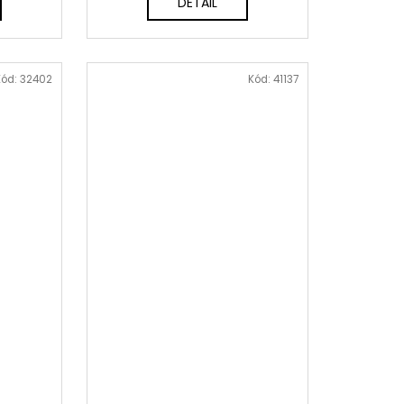
DETAIL
Kód:
32402
Kód:
41137