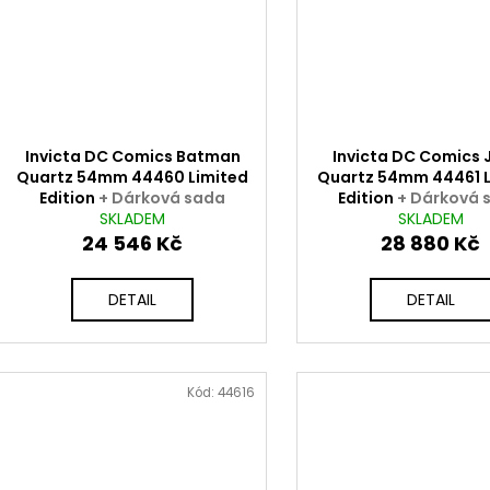
Invicta DC Comics Batman
Invicta DC Comics 
Quartz 54mm 44460 Limited
Quartz 54mm 44461 L
Edition
+ Dárková sada
Edition
+ Dárková 
v hodnotě 2000 Kč ZDARMA
SKLADEM
v hodnotě 2000 Kč 
SKLADEM
24 546 Kč
28 880 Kč
DETAIL
DETAIL
Kód:
44616