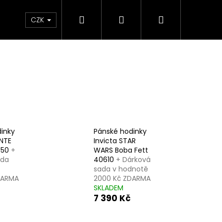
Hledat
Přihlášení
Nákupní
ce a kontakt
CZK
košík
inky
Pánské hodinky
NTE
Invicta STAR
850
+
WARS Boba Fett
ada
40610
+ Dárková
sada v hodnotě
DARMA
2000 Kč ZDARMA
SKLADEM
7 390 Kč