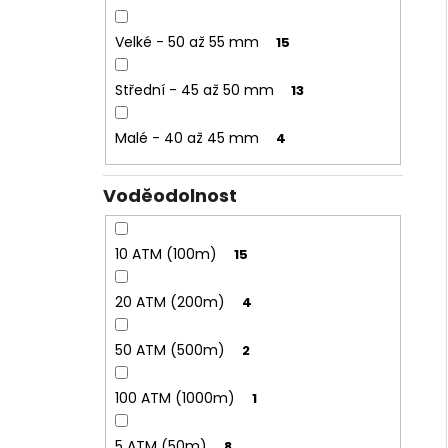
Velké - 50 až 55 mm
15
Střední - 45 až 50 mm
13
Malé - 40 až 45 mm
4
Voděodolnost
10 ATM (100m)
15
20 ATM (200m)
4
50 ATM (500m)
2
100 ATM (1000m)
1
5 ATM (50m)
8