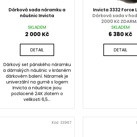
Dárková sada náramku a
Invicta 3332 Force 
náušnic Invicta
Dárková sada v ho
2000 Kč ZDARM
SKLADEM
SKLADEM
2 000 Kč
6 380 Kč
DETAIL
DETAIL
Dárkový set pánského náramku
a dámských náušnic v krásném
dárkovém balení. Náramek je
univerzální na gumě s logem
Invicta a náušnice jsou
pozlacené 24K zlatem o
velikosti 6,5...
Kód:
33967