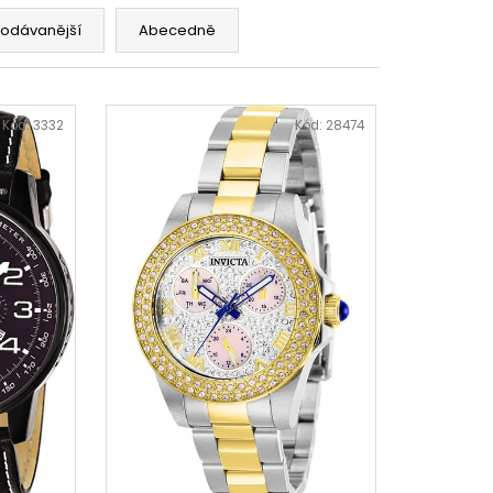
rodávanější
Abecedně
Kód:
3332
Kód:
28474