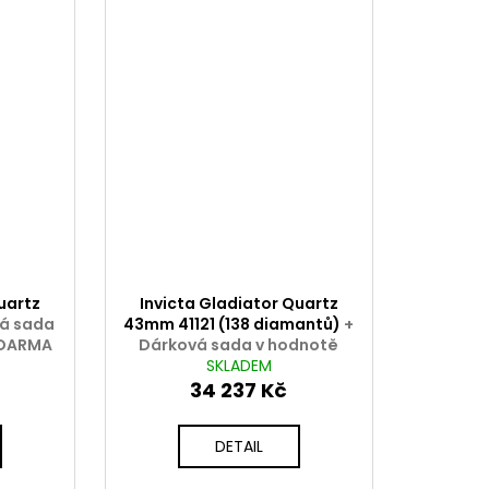
uartz
Invicta Gladiator Quartz
vá sada
43mm 41121 (138 diamantů)
+
ZDARMA
Dárková sada v hodnotě
2000 Kč ZDARMA
SKLADEM
34 237 Kč
DETAIL