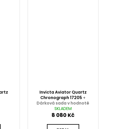
artz
Invicta Aviator Quartz
Chronograph 17205
+
Dárková sada v hodnotě
2000 Kč ZDARMA
SKLADEM
8 080 Kč