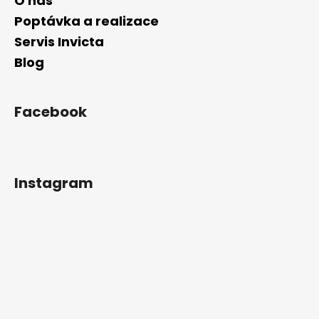
O nás
u
Poptávka a realizace
Servis Invicta
Blog
Facebook
Instagram