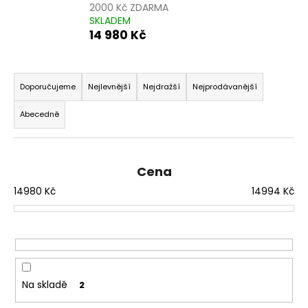
2000 Kč ZDARMA
a
SKLADEM
j
14 980 Kč
í
t
Ř
?
a
Doporučujeme
Nejlevnější
Nejdražší
Nejprodávanější
z
Abecedně
e
n
í
HLEDAT
Cena
p
14980
Kč
14994
Kč
r
o
D
d
o
u
p
o
k
r
t
Na skladě
2
u
ů