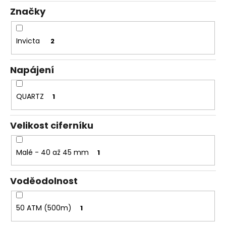
č
Značky
u
j
e
Invicta
2
m
e
Napájení
QUARTZ
1
Velikost ciferníku
Malé - 40 až 45 mm
1
Voděodolnost
50 ATM (500m)
1