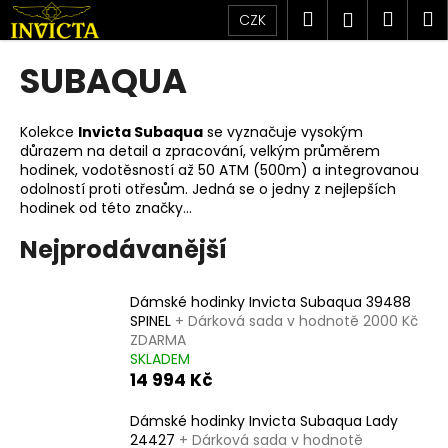
K
Přejít
Hledat
Náku
M
Přihlášen
CZK
na
o
obsah
Zpět
Zpět
košík
š
SUBAQUA
í
C
k
o
Kolekce
Invicta Subaqua
se vyznačuje vysokým
důrazem na detail a zpracování, velkým průměrem
p
hodinek, vodotěsností až 50 ATM (500m) a integrovanou
o
odolností proti otřesům. Jedná se o jedny z nejlepších
t
hodinek od této značky...
ř
Nejprodávanější
e
b
Dámské hodinky Invicta Subaqua 39488
u
SPINEL
+ Dárková sada v hodnotě 2000 Kč
j
ZDARMA
SKLADEM
e
14 994 Kč
t
e
Dámské hodinky Invicta Subaqua Lady
24427
+ Dárková sada v hodnotě
n