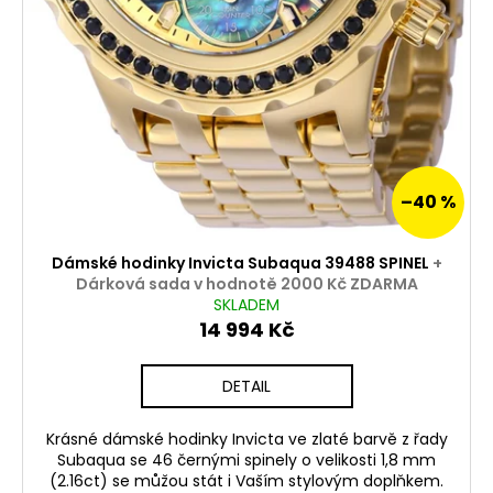
–40 %
Dámské hodinky Invicta Subaqua 39488 SPINEL
+
Dárková sada v hodnotě 2000 Kč ZDARMA
SKLADEM
14 994 Kč
DETAIL
Krásné dámské hodinky Invicta ve zlaté barvě z řady
Subaqua se 46 černými spinely o velikosti 1,8 mm
(2.16ct) se můžou stát i Vaším stylovým doplňkem.