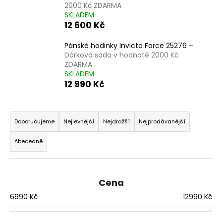
2000 Kč ZDARMA
a
SKLADEM
j
12 600 Kč
í
Pánské hodinky Invicta Force 25276
+
t
Dárková sada v hodnotě 2000 Kč
?
ZDARMA
SKLADEM
12 990 Kč
Ř
HLEDAT
a
Doporučujeme
Nejlevnější
Nejdražší
Nejprodávanější
z
Abecedně
e
D
n
o
í
p
Cena
p
o
6990
Kč
12990
Kč
r
r
o
u