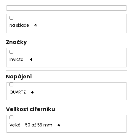
č
d
u
u
j
k
e
t
Na skladě
4
m
ů
e
Značky
Invicta
4
Napájení
QUARTZ
4
Velikost ciferníku
Velké - 50 až 55 mm
4