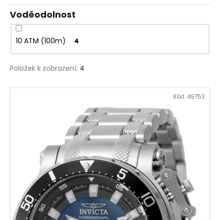
Voděodolnost
10 ATM (100m)
4
Položek k zobrazení:
4
V
Kód:
49753
ý
p
i
s
p
r
o
d
u