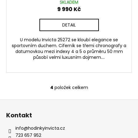
SKLADEM
9 990 Kč
DETAIL
U modelu Invicta 25272 se kloubí elegance se
sportovním duchem. Ciferník se třemi chronografy a
datumovkou mezi indexy 4 a 5 o průměru 50 mm
působí velmi luxusním dojmem....
4
položek celkem
O
v
Z
l
á
á
Kontakt
d
p
a
a
info
@
hodinkyinvicta.cz
c
t
723 657 952
í