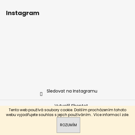
Instagram
Sledovat na Instagramu
Vytvořil Shoptet
Tento web používá soubory cookie. Dalším procházením tohoto
Copyright 2026
Hodinky INVICTA
. Všechna práva
webu vyjadřujete souhlas s jejich používáním.. Více informací
zde
.
vyhrazena.
ROZUMÍM