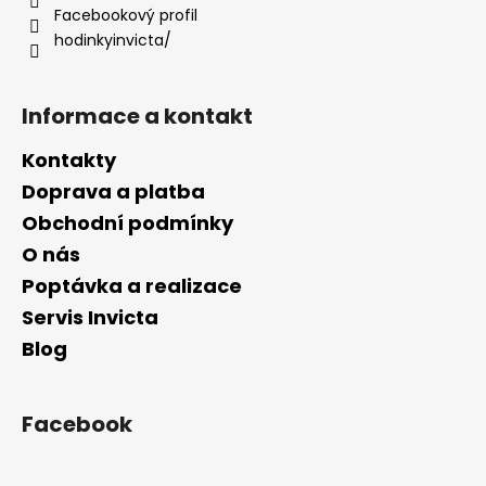
í
Facebookový profil
p
hodinkyinvicta/
r
v
k
Informace a kontakt
y
v
Kontakty
ý
p
Doprava a platba
i
Obchodní podmínky
s
O nás
u
Poptávka a realizace
Servis Invicta
Blog
Facebook