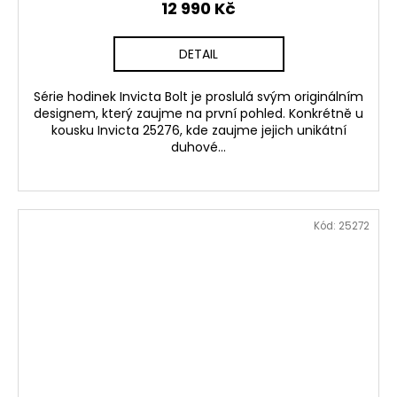
12 990 Kč
DETAIL
Série hodinek Invicta Bolt je proslulá svým originálním
designem, který zaujme na první pohled. Konkrétně u
kousku Invicta 25276, kde zaujme jejich unikátní
duhové...
Kód:
25272