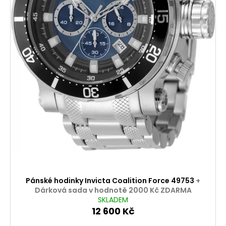
k
t
ů
Pánské hodinky Invicta Coalition Force 49753
+
Dárková sada v hodnotě 2000 Kč ZDARMA
SKLADEM
12 600 Kč