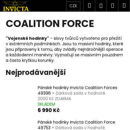
K
Přejít
Hledat
Náku
M
Přihlášen
CZK
na
o
obsah
Zpět
Zpět
košík
š
COALITION FORCE
í
C
k
o
"Vojenské hodinky"
- slovy tvůrců vytvořeno pro přežití
v extrémních podmínkách. Jsou to masivní hodinky, které
p
jsou připraveny k tomu, aby zvládly nejnáročnější operace
o
a každodenní manévry. Vyznačují se masivním pouzdrem
t
a často krytkou korunky.
ř
Nejprodávanější
e
b
Pánské hodinky Invicta Coalition Forces
u
49396
+ Dárková sada v hodnotě
j
2000 Kč ZDARMA
SKLADEM
e
6 990 Kč
t
e
Pánské hodinky Invicta Coalition Force
49753
+ Dárková sada v hodnotě
n