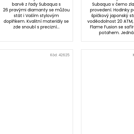
barvě z řady Subaqua s
Subaqua v černo z
26 pravými diamanty se můžou
provedení. Hodinky 
stát i Vaším stylovým
špičkový japonský st
doplňkem. Kvalitní materiály se
voděodolnost 20 ATM, 
zde snoubí s precizní...
Flame Fusion se saf
potahem. Jedná.
Kód:
42625