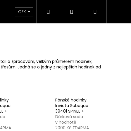
Hledat
Přihlášení
Nákupní
ce a kontakt
CZK
košík
ail a zpracování, velkým průměrem hodinek,
třesům. Jedná se o jedny z nejlepších hodinek od
inky
Pánské hodinky
baqua
Invicta Subaqua
EL
+
39481 SPINEL
+
ada
Dárková sada
v hodnotě
DARMA
2000 Kč ZDARMA