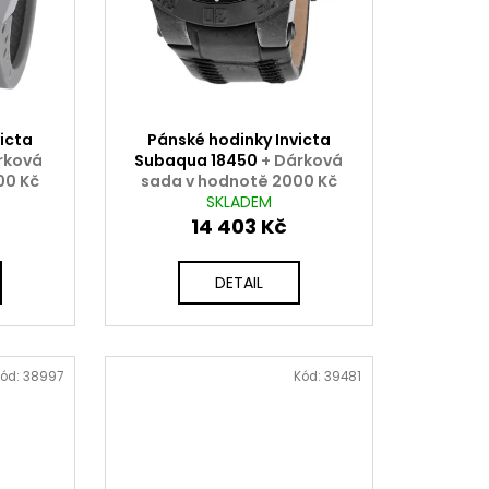
icta
Pánské hodinky Invicta
rková
Subaqua 18450
+ Dárková
00 Kč
sada v hodnotě 2000 Kč
ZDARMA
SKLADEM
14 403 Kč
DETAIL
ód:
38997
Kód:
39481