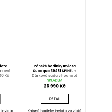
icta
Pánské hodinky Invicta
árková
Subaqua 39481 SPINEL
+
00 Kč
Dárková sada v hodnotě
2000 Kč ZDARMA
SKLADEM
26 990 Kč
DETAIL
 Invicta
Krásné hodinky Invicta ve zlaté