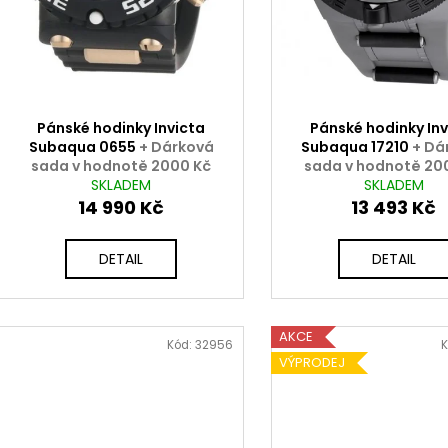
k
t
ů
Pánské hodinky Invicta
Pánské hodinky Inv
Subaqua 0655
+ Dárková
Subaqua 17210
+ Dá
sada v hodnotě 2000 Kč
sada v hodnotě 20
ZDARMA
SKLADEM
ZDARMA
SKLADEM
14 990 Kč
13 493 Kč
DETAIL
DETAIL
AKCE
Kód:
32956
K
VÝPRODEJ