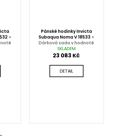
icta
Pánské hodinky Invicta
8532
+
Subaqua Noma V 18533
+
dnotě
Dárková sada v hodnotě
A
2000 Kč ZDARMA
SKLADEM
23 083 Kč
DETAIL