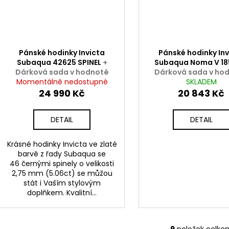
Pánské hodinky Invicta
Pánské hodinky Inv
Subaqua 42625 SPINEL
+
Subaqua Noma V 1
Dárková sada v hodnotě
Dárková sada v ho
Momentálně nedostupné
2000 Kč ZDARMA
2000 Kč ZDARM
SKLADEM
24 990 Kč
20 843 Kč
DETAIL
DETAIL
Krásné hodinky Invicta ve zlaté
barvě z řady Subaqua se
46 černými spinely o velikosti
2,75 mm (5.06ct) se můžou
stát i Vaším stylovým
doplňkem. Kvalitní...