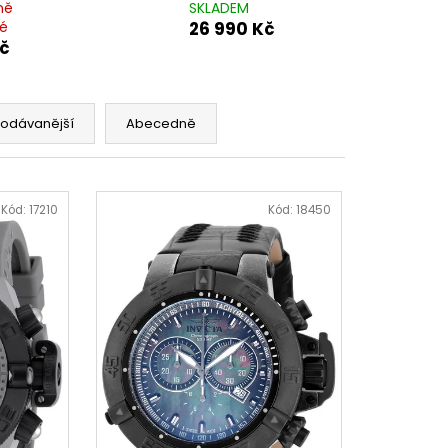
ně
SKLADEM
é
26 990 Kč
Kč
rodávanější
Abecedně
Kód:
17210
Kód:
18450