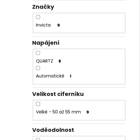
Značky
Invicta
9
Napájení
QUARTZ
8
Automatické
1
Velikost ciferníku
Velké - 50 až 55 mm
9
Voděodolnost