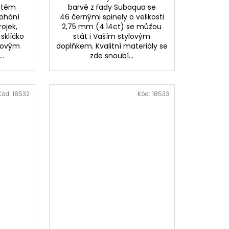
latém
barvě z řady Subaqua se
pohání
46 černými spinely o velikosti
rojek,
2,75 mm (4.14ct) se můžou
sklíčko
stát i Vaším stylovým
írovým
doplňkem. Kvalitní materiály se
..
zde snoubí...
Kód:
18532
Kód:
18533