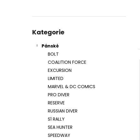
l
Přeskočit
kategorie
Kategorie
Pánské
BOLT
COALITION FORCE
EXCURSION
LIMITED
MARVEL & DC COMICS
PRO DIVER
RESERVE
RUSSIAN DIVER
S1 RALLY
SEA HUNTER
SPEEDWAY