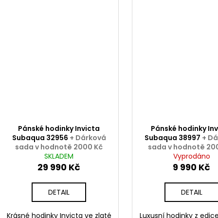
Pánské hodinky Invicta
Pánské hodinky Inv
Subaqua 32956
+ Dárková
Subaqua 38997
+ D
sada v hodnotě 2000 Kč
sada v hodnotě 20
ZDARMA
SKLADEM
Vyprodáno
ZDARMA
29 990 Kč
9 990 Kč
DETAIL
DETAIL
Krásné hodinky Invicta ve zlaté
Luxusní hodinky z edice