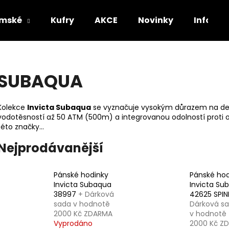
mské
Kufry
AKCE
Novinky
Informa
Co potřebujete najít?
SUBAQUA
HLEDAT
Kolekce
Invicta Subaqua
se vyznačuje vysokým důrazem na det
vodotěsností až 50 ATM (500m) a integrovanou odolností proti o
této značky...
Doporučujeme
Nejprodávanější
Pánské hodinky
Pánské hod
Invicta Subaqua
Invicta Su
38997
+ Dárková
42625 SPIN
sada v hodnotě
Dárková s
2000 Kč ZDARMA
v hodnotě
Vyprodáno
2000 Kč Z