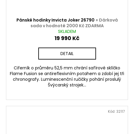
Pánské hodinky Invicta Joker 26790
+ Dárková
sada v hodnotě 2000 Kč ZDARMA
SKLADEM
19 990 Kč
DETAIL
Ciferník o průměru 52,5 mm chrání safírové sklíčko
Flame Fusion se antireflexivním potahem a zdobí jej tři
chronografy. Luminescenční ručičky pohání proslulý
Švýcarský strojek...
Kód:
32117