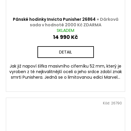
Pánské hodinky Invicta Punisher 26864
+ Dárková
sada v hodnotě 2000 Kč ZDARMA
SKLADEM
14 990 Kč
DETAIL
Jak již napoví šířka masivního ciferníku 52 mm, který je
vyroben z té nejkvalitnější oceli a jeho srdce zdobí znak
smrti Punishera. Jedná se o limitovanou edici Marvel...
Kód:
26790