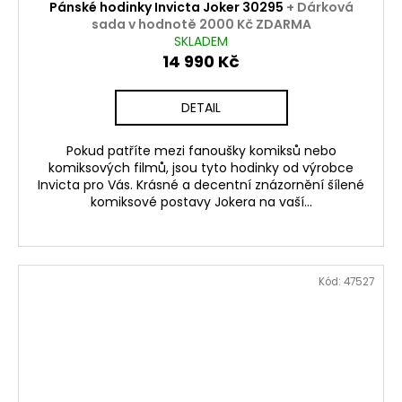
Pánské hodinky Invicta Joker 30295
+ Dárková
sada v hodnotě 2000 Kč ZDARMA
SKLADEM
14 990 Kč
DETAIL
Pokud patříte mezi fanoušky komiksů nebo
komiksových filmů, jsou tyto hodinky od výrobce
Invicta pro Vás. Krásné a decentní znázornění šílené
komiksové postavy Jokera na vaší...
Kód:
47527