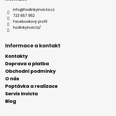
p
a
info
@
hodinkyinvicta.cz
t
723 657 952
í
Facebookový profil
hodinkyinvicta/
Informace a kontakt
Kontakty
Doprava a platba
Obchodní podmínky
O nás
Poptávka a realizace
Servis Invicta
Blog