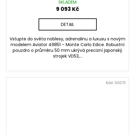
č
SKLADEM
u
9 093 Kč
j
e
DETAIL
m
e
Vstupte do světa noblesy, adrenalinu a luxusu s novým
modelem Aviator 49851 – Monte Carlo Edice. Robustní
pouzdro o průměru 50 mm ukrývá precizní japonský
strojek VD53,...
Kód:
00073