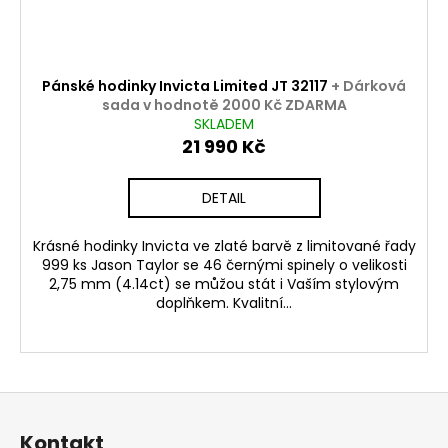
Pánské hodinky Invicta Limited JT 32117
+ Dárková
sada v hodnotě 2000 Kč ZDARMA
SKLADEM
21 990 Kč
DETAIL
Krásné hodinky Invicta ve zlaté barvě z limitované řady
999 ks Jason Taylor se 46 černými spinely o velikosti
2,75 mm (4.14ct) se můžou stát i Vaším stylovým
doplňkem. Kvalitní...
Z
á
Kontakt