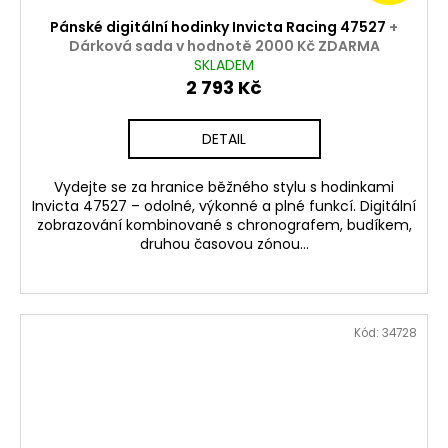
Pánské digitální hodinky Invicta Racing 47527
+
Dárková sada v hodnotě 2000 Kč ZDARMA
SKLADEM
2 793 Kč
DETAIL
Vydejte se za hranice běžného stylu s hodinkami
Invicta 47527 – odolné, výkonné a plné funkcí. Digitální
zobrazování kombinované s chronografem, budíkem,
druhou časovou zónou...
Kód:
34728