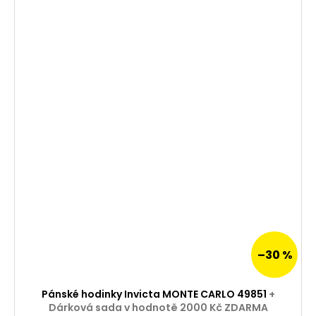
a
j
í
t
?
HLEDAT
D
o
p
–30 %
o
r
Pánské hodinky Invicta MONTE CARLO 49851
+
u
Dárková sada v hodnotě 2000 Kč ZDARMA