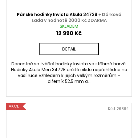
Pánské hodinky Invicta Akula 34728
+ Dárková
sada v hodnotě 2000 Kč ZDARMA
SKLADEM
12 990 Kč
DETAIL
Decentně se tvářící hodinky Invicta ve stříbrné barvě.
Hodinky Akula Men 34728 určitě nikdo nepřehlédne na
vaší ruce vzhledem k jejich velkým rozměrům -
ciferník 52,5 mm a...
AKCE
Kód:
26864