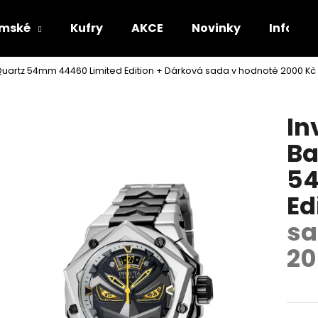
mské
Kufry
AKCE
Novinky
Informa
uartz 54mm 44460 Limited Edition
+ Dárková sada v hodnotě 2000 K
Co potřebujete najít?
In
HLEDAT
Ba
54
Doporučujeme
Ed
sa
20