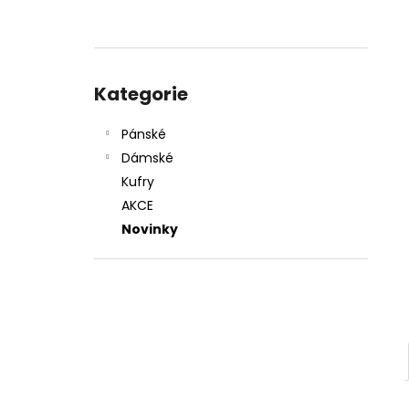
l
Přeskočit
kategorie
Kategorie
Pánské
Dámské
Kufry
AKCE
Novinky