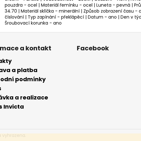
pouzdra - ocel | Materiál řemínku - ocel | Luneta - pevná | Prů
34.70 | Materiál sklíčka - minerální | Způsob zobrazení času -
číslování | Typ zapínání - překlápěcí | Datum - ano | Den v tý
Šroubovací korunka - ano
rmace a kontakt
Facebook
akty
ava a platba
odní podmínky
s
ávka a realizace
s Invicta
a vyhrazena.