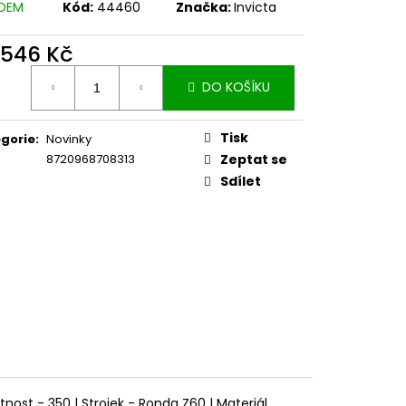
ADEM
Kód:
44460
Značka:
Invicta
 546 Kč
ná
DO KOŠÍKU
:
Tisk
gorie
:
Novinky
8720968708313
Zeptat se
Sdílet
nost - 350 | Strojek - Ronda Z60 | Materiál