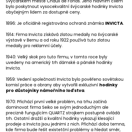
Švýcarském městě Chaux de Fonds. Jeho hlavním cílem
a
bylo poskytnout vysocekvalitní švýcarské hodinky Invicta
obyčejným lidem za dostupné ceny.
j
í
1896: Je oficiálně registrována ochraná známka
INVICTA
.
t
1914: Firma Invicta získává zlatou medaily na švýcarské
?
výstavě v Bernu a od roku 1922 používá tuto zlatou
medaily pro reklamní účely.
1940: Velký skok pro tuto firmu, v tomto roce byly
uvedeny na americký trh dámské a pánské hodinky
Invicta.
HLEDAT
1959: Vedení společnosti Invicta bylo pověřeno sovětskou
komisí práce a obrany aby vytvořili exkluzivní
hodinky
pro důstojníky námořního loďstva
.
D
o
1970: Přichází první velké problém, na trhu začíná
p
dominovat firma Seiko se svým jednoduchým ale
o
precizně fungujícím QUARTZ strojkem postupně ovládá
trh. Ostatní dražší a kvalitní hodinky vykazují klesající
r
prodeje a Invicta jsou jednimi z nich. Přichází doba temna,
u
kde firma bude řešit existetční problémy a hledat směr,