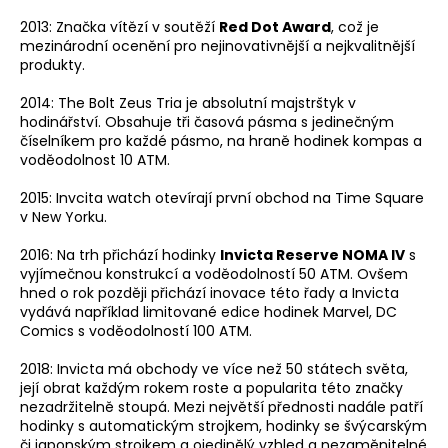
2013: Značka vítězí v soutěží
Red Dot Award
, což je
mezinárodní ocenění pro nejinovativnější a nejkvalitnější
produkty.
2014: The Bolt Zeus Tria je absolutní majstrštyk v
hodinářství. Obsahuje tři časová pásma s jedinečným
číselníkem pro každé pásmo, na hraně hodinek kompas a
voděodolnost 10 ATM.
2015: Invcita watch otevírají první obchod na Time Square
v New Yorku.
2016: Na trh přichází hodinky
Invicta Reserve NOMA IV
s
vyjímečnou konstrukcí a voděodolností 50 ATM. Ovšem
hned o rok později přichází inovace této řady a Invicta
vydává například limitované edice hodinek Marvel, DC
Comics s voděodolností 100 ATM.
2018: Invicta má obchody ve více než 50 státech světa,
její obrat každým rokem roste a popularita této značky
nezadržitelně stoupá. Mezi největší přednosti nadále patří
hodinky s automatickým strojkem, hodinky se švýcarským
či japonským strojkem a ojedinělý vzhled a nezaměnitelné