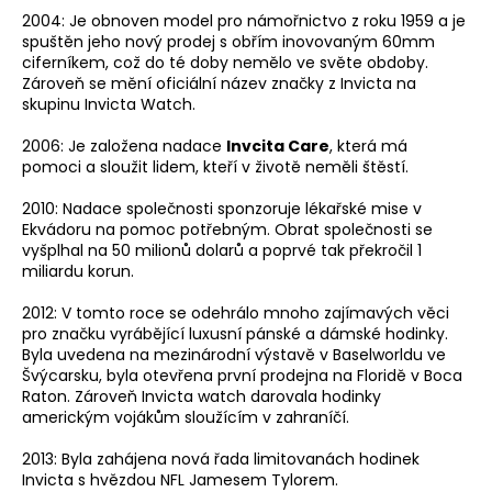
2004: Je obnoven model pro námořnictvo z roku 1959 a je
spuštěn jeho nový prodej s obřím inovovaným 60mm
ciferníkem, což do té doby nemělo ve světe obdoby.
Zároveň se mění oficiální název značky z Invicta na
skupinu Invicta Watch.
2006: Je založena nadace
Invcita Care
, která má
pomoci a sloužit lidem, kteří v životě neměli štěstí.
2010: Nadace společnosti sponzoruje lékařské mise v
Ekvádoru na pomoc potřebným. Obrat společnosti se
vyšplhal na 50 milionů dolarů a poprvé tak překročil 1
miliardu korun.
2012: V tomto roce se odehrálo mnoho zajímavých věci
pro značku vyrábějící luxusní pánské a dámské hodinky.
Byla uvedena na mezinárodní výstavě v Baselworldu ve
Švýcarsku, byla otevřena první prodejna na Floridě v Boca
Raton. Zároveň Invicta watch darovala hodinky
americkým vojákům sloužícím v zahraníčí.
2013: Byla zahájena nová řada limitovanách hodinek
Invicta s hvězdou NFL Jamesem Tylorem.