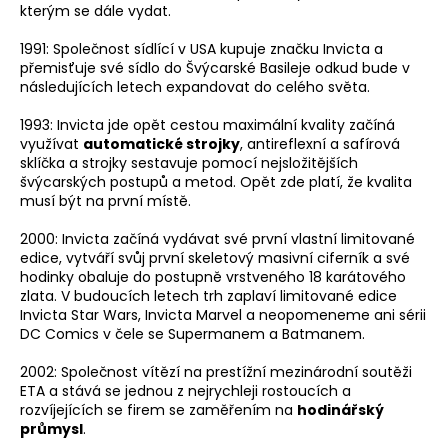
č
kterým se dále vydat.
u
j
1991: Společnost sídlící v USA kupuje značku Invicta a
e
přemisťuje své sídlo do Švýcarské Basileje odkud bude v
následujících letech expandovat do celého světa.
m
e
1993: Invicta jde opět cestou maximální kvality začíná
využívat
automatické strojky
, antireflexní a safírová
sklíčka a strojky sestavuje pomocí nejsložitějších
švýcarských postupů a metod. Opět zde platí, že kvalita
musí být na první místě.
2000: Invicta začíná vydávat své první vlastní limitované
edice, vytváří svůj první skeletový masivní ciferník a své
hodinky obaluje do postupně vrstveného 18 karátového
zlata. V budoucích letech trh zaplaví limitované edice
Invicta Star Wars, Invicta Marvel a neopomeneme ani sérii
DC Comics v čele se Supermanem a Batmanem.
2002: Společnost vítězí na prestížní mezinárodní soutěži
ETA a stává se jednou z nejrychleji rostoucích a
rozvíjejících se firem se zaměřením na
hodinářský
průmysl
.