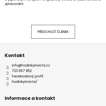
zpracování.
PŘEDCHOZÍ ČLÁNEK
Z
á
Kontakt
p
a
info
@
hodinkyinvicta.cz
t
723 657 952
í
Facebookový profil
hodinkyinvicta/
Informace a kontakt