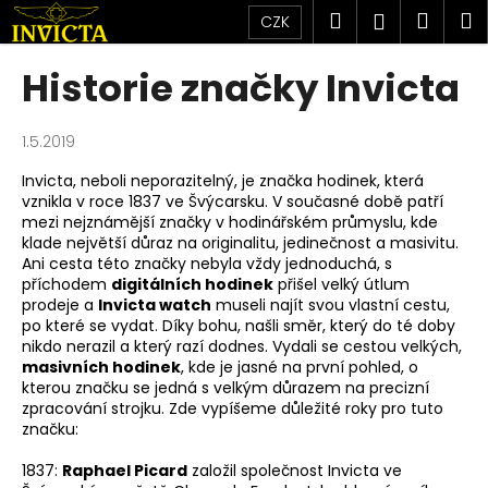
K
Přejít
Hledat
Náku
M
Přihlášen
CZK
na
o
obsah
Zpět
Zpět
košík
š
Historie značky Invicta
í
C
k
o
1.5.2019
p
Invicta, neboli neporazitelný, je značka hodinek, která
o
vznikla v roce 1837 ve Švýcarsku. V současné době patří
mezi nejznámější značky v hodinářském průmyslu, kde
t
klade největší důraz na originalitu, jedinečnost a masivitu.
ř
Ani cesta této značky nebyla vždy jednoduchá, s
e
příchodem
digitálních hodinek
přišel velký útlum
prodeje a
Invicta watch
museli najít svou vlastní cestu,
b
po které se vydat. Díky bohu, našli směr, který do té doby
u
nikdo nerazil a který razí dodnes. Vydali se cestou velkých,
masivních hodinek
, kde je jasné na první pohled, o
j
kterou značku se jedná s velkým důrazem na precizní
e
zpracování strojku. Zde vypíšeme důležité roky pro tuto
t
značku:
e
1837:
Raphael Picard
založil společnost Invicta ve
n