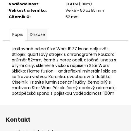
Voděodolnost
:
10 ATM (100m)
Velikost ciferníku
:
Velké - 50 až 55 mm
Ciferník Ø
:
52 mm
Popis
Diskuze
limitované edice Star Wars 1977 ks na celý svět
Strojek: quartzový strojek s chronografem Pouzdro:
průměr 52mm, černé z nerez oceli, otočná luneta s
bílými čísly, skleněné víčko s nápisem Star Wars
Sklíčko: Flame fusion - antireflexní minerální sklo se
safírovou vrstvou Korunka: dvoubarevná tlačítka
Číselník: Tritnite luminiscenční ručky, černo bílý s
motivem Star Wars Pásek: černý ocelový náramek,
potápěčská spona s pojistkou Voděodolnost: 100m
Z
á
Kontakt
p