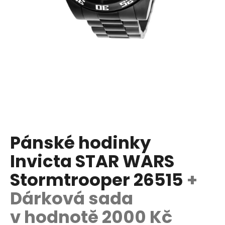
a
j
í
t
?
HLEDAT
Pánské hodinky
Invicta STAR WARS
D
o
Stormtrooper 26515
+
p
Dárková sada
o
r
v hodnotě 2000 Kč
u