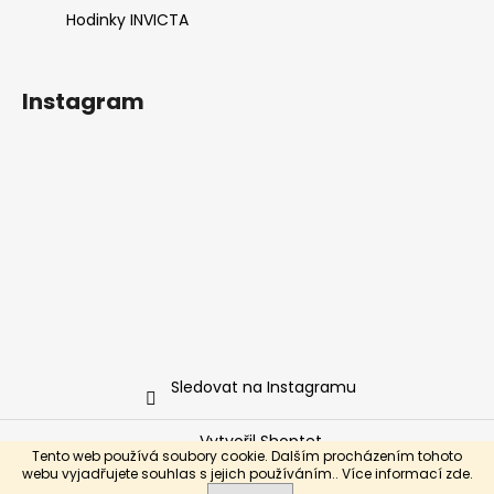
Hodinky INVICTA
Instagram
Sledovat na Instagramu
Vytvořil Shoptet
Tento web používá soubory cookie. Dalším procházením tohoto
Copyright 2026
Hodinky INVICTA
. Všechna práva
webu vyjadřujete souhlas s jejich používáním.. Více informací
zde
.
vyhrazena.