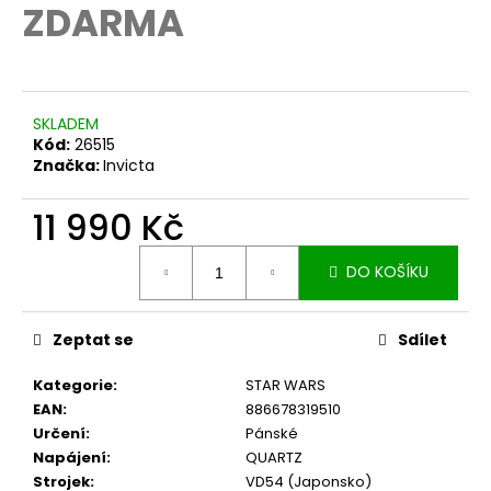
č
ZDARMA
u
j
e
m
e
SKLADEM
Kód:
26515
Značka:
Invicta
11 990 Kč
Měrná
DO KOŠÍKU
cena:
Zeptat se
Sdílet
Kategorie
:
STAR WARS
EAN
:
886678319510
Určení
:
Pánské
Napájení
:
QUARTZ
Strojek
:
VD54 (Japonsko)