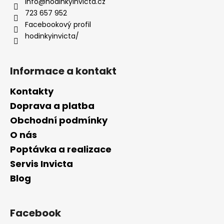
a
info
@
hodinkyinvicta.cz
t
723 657 952
í
Facebookový profil
hodinkyinvicta/
Informace a kontakt
Kontakty
Doprava a platba
Obchodní podmínky
O nás
Poptávka a realizace
Servis Invicta
Blog
Facebook