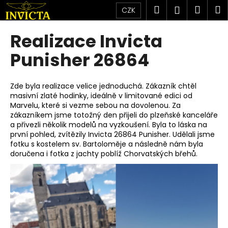
K
Přejít
Hledat
Náku
M
Přihlášen
CZK
na
o
obsah
Zpět
Zpět
košík
š
Realizace Invicta
í
C
Punisher 26864
k
o
p
Zde byla realizace velice jednoduchá. Zákazník chtěl
o
masivní zlaté hodinky, ideálně v limitované edici od
Marvelu, které si vezme sebou na dovolenou. Za
t
zákazníkem jsme totožný den přijeli do plzeňské kanceláře
ř
a přivezli několik modelů na vyzkoušení. Byla to láska na
e
první pohled, zvítězily
Invicta 26864 Punisher.
Udělali jsme
fotku s kostelem sv. Bartoloměje a následně nám byla
b
doručena i fotka z jachty poblíž Chorvatských břehů.
u
j
e
t
e
n