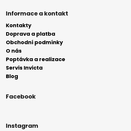
č
u
Informace a kontakt
j
e
Kontakty
m
e
Doprava a platba
Obchodní podmínky
O nás
Poptávka a realizace
Servis Invicta
Blog
Facebook
Instagram