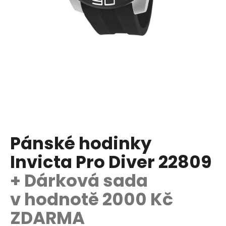
a
j
í
t
?
HLEDAT
Pánské hodinky
Invicta Pro Diver 22809
D
o
+ Dárková sada
p
v hodnotě 2000 Kč
o
r
ZDARMA
u