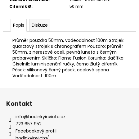
Ciferník Ø
:
50 mm
Popis
Diskuze
Průměr pouzdra 50mm, voděodolnost 100m Strojek:
quartzový strojek s chronografem Pouzdro: průměr
50mm, z nerezové oceli, pevná luneta s černým
probarvením Sklíčko: Flame Fusion Korunka: tlačítka
Číselník: luminiscenční ručky, černo žlutý ciferník
Pásek: silikonový černý pásek, ocelová spona
Voděodolnost: 100m
Z
á
Kontakt
p
a
info
@
hodinkyinvicta.cz
t
723 657 952
í
Facebookový profil
hodinkyinvicta/