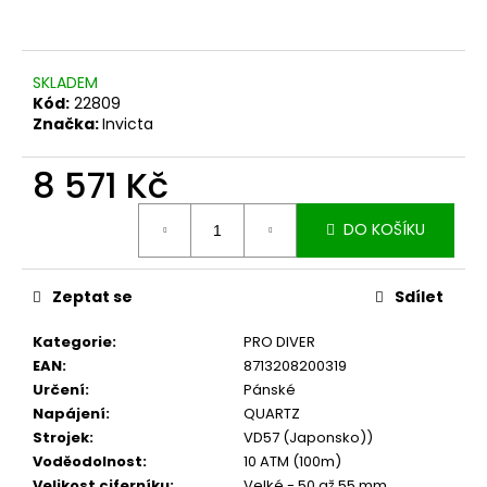
č
u
j
e
SKLADEM
m
Kód:
22809
e
Značka:
Invicta
8 571 Kč
Měrná
DO KOŠÍKU
cena:
Zeptat se
Sdílet
Kategorie
:
PRO DIVER
EAN
:
8713208200319
Určení
:
Pánské
Napájení
:
QUARTZ
Strojek
:
VD57 (Japonsko))
Voděodolnost
:
10 ATM (100m)
Velikost ciferníku
:
Velké - 50 až 55 mm