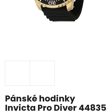
a
j
í
t
?
HLEDAT
D
o
p
Pánské hodinky
o
r
Invicta Pro Diver 44835
u