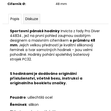
Ciferník Ø
:
48 mm
Popis
Diskuze
Sportovní pánské hodinky
Invicta z řady Pro Diver
44834 , jež na první pohled zaujmou osobitým
designem a masivním ciferníkem
o průměru 48
mm
. Jejich velkou předností je kvalitní silikonový
řemínek a tvar samotných hodinek - jsou velmi
pohodlné. Hodinky pohání spolehlivý bateriový
strojek
PC32.
S hodinkami je dodáváno originální
příslušenství, včetně boxu, instrukcí a
originalního bookletu značky.
Pouzdro
: ušlechtilá ocel
Řemínek
: silikon