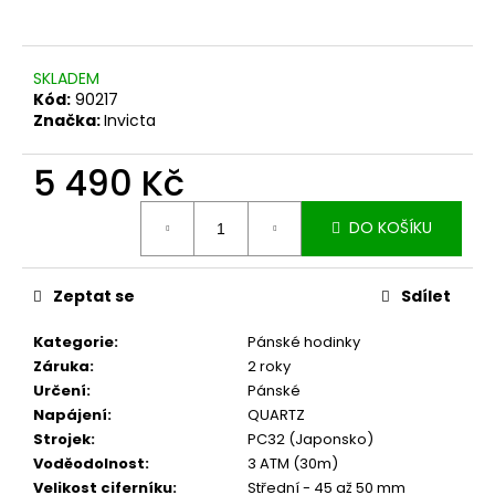
SKLADEM
Kód:
90217
Značka:
Invicta
5 490 Kč
Měrná
DO KOŠÍKU
cena:
Zeptat se
Sdílet
Kategorie
:
Pánské hodinky
Záruka
:
2 roky
Určení
:
Pánské
Napájení
:
QUARTZ
Strojek
:
PC32 (Japonsko)
Voděodolnost
:
3 ATM (30m)
Velikost ciferníku
:
Střední - 45 až 50 mm