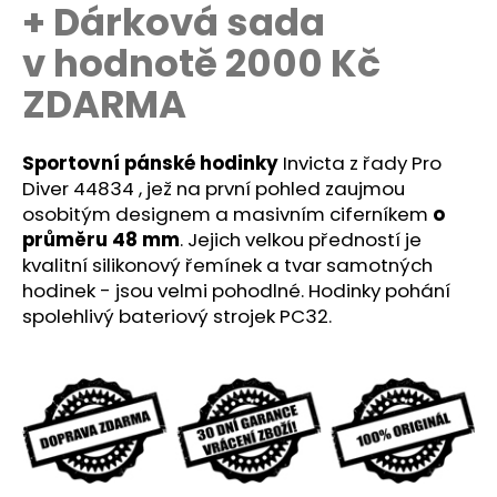
č
+ Dárková sada
u
v hodnotě 2000 Kč
j
e
ZDARMA
m
e
Sportovní pánské hodinky
Invicta z řady Pro
Diver 44834 , jež na první pohled zaujmou
osobitým designem a masivním ciferníkem
o
průměru 48 mm
. Jejich velkou předností je
kvalitní silikonový řemínek a tvar samotných
hodinek - jsou velmi pohodlné. Hodinky pohání
spolehlivý bateriový strojek
PC32.