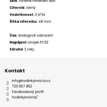
Sklo
: tvrzené minerální sklo
Ciferník
: černý
Vodotěsnost
: 3 ATM
Šířka ciferníku
: 48 mm
Čas
: analogové zobrazení
Napájení:
strojek PC32
Záruka
: 2 roky.
Z
á
Kontakt
p
a
info
@
hodinkyinvicta.cz
t
723 657 952
í
Facebookový profil
hodinkyinvicta/