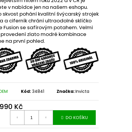
největším hitem roku 2022 a v ČR je
ete v nabídce jen na našem eshopu.
 skvost pohání kvalitní švýcarský strojek
 a ciferník chrání ultraodolné sklíčko
e Fusion se safírovým potahem. Velmi
é provedení zlato modré kombinace
e na první pohled.
ADEM
Kód:
34841
Značka:
Invicta
 990 Kč
ná
DO KOŠÍKU
: