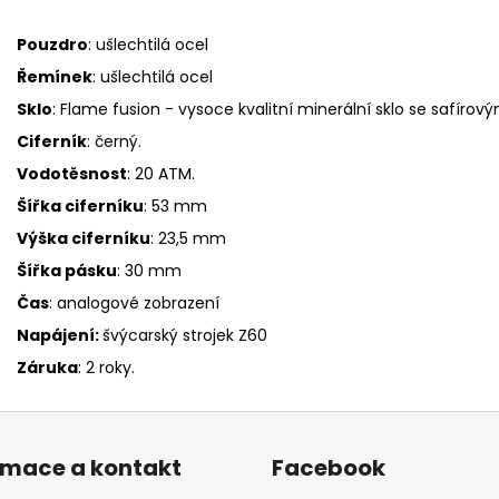
Pouzdro
: ušlechtilá ocel
Řemínek
: ušlechtilá ocel
Sklo
: Flame fusion - vysoce kvalitní minerální sklo se safíro
Ciferník
: černý.
Vodotěsnost
: 20 ATM.
Šířka ciferníku
: 53 mm
Výška ciferníku
: 23,5 mm
Šířka pásku
: 30 mm
Čas
: analogové zobrazení
Napájení:
švýcarský strojek
Z60
Záruka
: 2 roky.
rmace a kontakt
Facebook