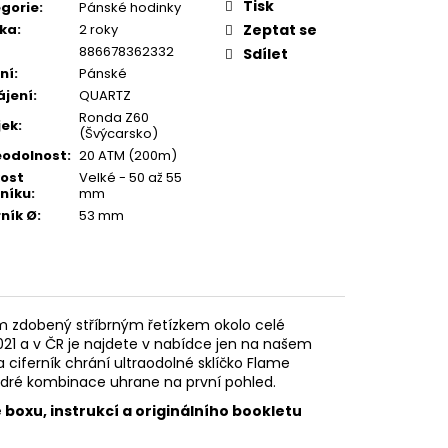
Tisk
gorie
:
Pánské hodinky
ka
:
2 roky
Zeptat se
886678362332
Sdílet
ní
:
Pánské
jení
:
QUARTZ
Ronda Z60
jek
:
(Švýcarsko)
odolnost
:
20 ATM (200m)
kost
Velké - 50 až 55
rníku
:
mm
rník Ø
:
53 mm
m zdobený stříbrným řetízkem okolo celé
021 a v ČR je najdete v nabídce jen na našem
 ciferník chrání ultraodolné sklíčko Flame
odré kombinace uhrane na první pohled.
 boxu, instrukcí a originálního bookletu