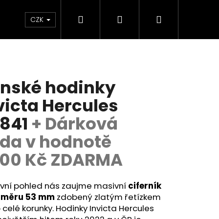
Hledat
Přihlášení
Nákupní
ce a kontakt
CZK
košík
nské hodinky
victa Hercules
841
+ Dárková
da v hodnotě
00 Kč ZDARMA
rvní pohled nás zaujme masivní
ciferník
ůměru 53 mm
zdobený zlatým řetízkem
 celé korunky. Hodinky Invicta Hercules