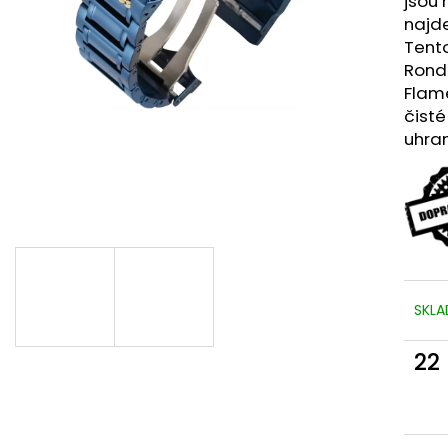
jsou 
najd
Tento
Ronda
Flam
čist
uhran
SKL
22
Měr
cena