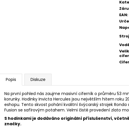
Kate
Záru
EAN
:
Urče
Napá
Stro
Vodě
Veli
cife
Cife
Popis
Diskuze
Na první pohled nás zaujme masivní ciferník o průměru 53 m
korunky. Hodinky Invicta Hercules jsou největším hitem roku 2
eshopu. Tento skvost pohání kvalitní švýcarský strojek Ronda a
Fusion se safírovým potahem. Velmi čisté provedení zlato m
S hodinkami je dodáváno originální příslušenství, včetně
značky.