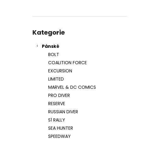
l
Přeskočit
kategorie
Kategorie
Pánské
BOLT
COALITION FORCE
EXCURSION
LIMITED
MARVEL & DC COMICS
PRO DIVER
RESERVE
RUSSIAN DIVER
S1 RALLY
SEA HUNTER
SPEEDWAY