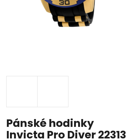
a
j
í
t
?
HLEDAT
D
o
p
Pánské hodinky
o
r
Invicta Pro Diver 22313
u