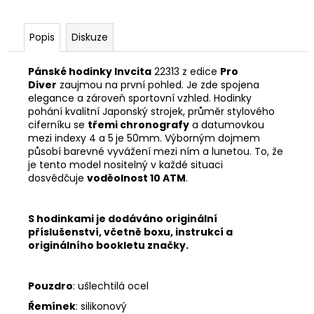
Popis
Diskuze
Pánské hodinky Invcita
22313 z edice
Pro
Diver
zaujmou na první pohled. Je zde spojena
elegance a zároveň sportovní vzhled. Hodinky
pohání kvalitní Japonský strojek, průměr stylového
ciferníku se
třemi chronografy
a datumovkou
mezi indexy 4 a 5
je 50mm. Výborným dojmem
působí barevné vyvážení mezi ním a lunetou. To, že
je tento model nositelný v každé situaci
dosvědčuje
voděolnost 10 ATM
.
S hodinkami je dodáváno originální
příslušenství, včetně boxu, instrukcí a
originálního bookletu značky.
Pouzdro
: ušlechtilá ocel
Řemínek
: silikonový