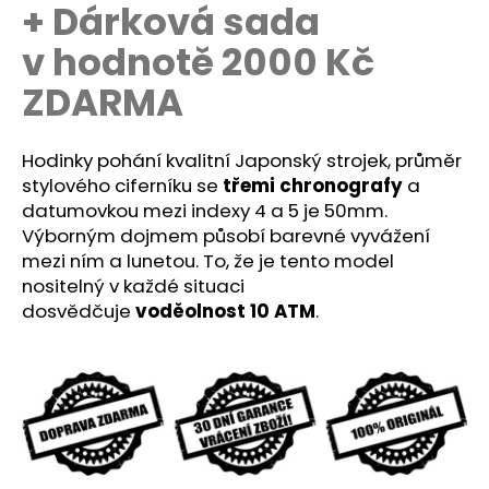
č
+ Dárková sada
u
v hodnotě 2000 Kč
j
e
ZDARMA
m
e
Hodinky pohání kvalitní Japonský strojek, průměr
stylového ciferníku se
třemi chronografy
a
datumovkou mezi indexy 4 a 5
je 50mm.
Výborným dojmem působí barevné vyvážení
mezi ním a lunetou. To, že je tento model
nositelný v každé situaci
dosvědčuje
voděolnost 10 ATM
.