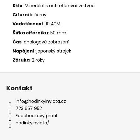
Sklo
: Minerální s antireflexivní vrstvou
Ciferník
: černý
Vodotěsnost
: 10 ATM.
Šířka ciferníku
: 50 mm
Čas
: analogové zobrazení
Napájení:
japons
ký
strojek
Záruka
: 2 roky
Z
á
Kontakt
p
a
info
@
hodinkyinvicta.cz
t
723 657 952
í
Facebookový profil
hodinkyinvicta/