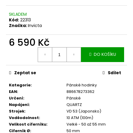
SKLADEM
Kód:
22313
Značka:
Invicta
6 590 Kč
Měrná
DO KOŠÍKU
cena:
Zeptat se
Sdílet
Kategorie
:
Pánské hodinky
EAN
:
886678273362
Určení
:
Pánské
Napájení
:
QUARTZ
Strojek
:
VD 53 (Japonsko)
Voděodolnost
:
10 ATM (100m)
Velikost ciferníku
:
Velké - 50 až 55 mm
Ciferník Ø
:
50 mm