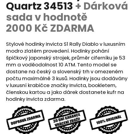
č
Quartz 34513
+ Dárková
u
sada v hodnotě
j
e
2000 Kč ZDARMA
m
e
Stylové hodinky Invicta S1 Rally Diablo v luxusním
modro zlatém provedení. Hodinky pohání
špičkový japonský strojek, průměr ciferníku je 53
mm a voděodolnost 10 ATM. Tento model se
dostane na český a slovenský trh v omezeném
počtu maximálně 3 kusů. Hodinky jsou dodávány
v luxusní krabičce značky Invicta, bookletem,
členskou kartou a jako dárek dostanete kufr na
hodinky Invicta zdarma.