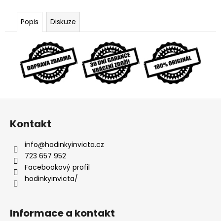
Popis
Diskuze
Z
á
Kontakt
p
a
info
@
hodinkyinvicta.cz
t
723 657 952
í
Facebookový profil
hodinkyinvicta/
Informace a kontakt