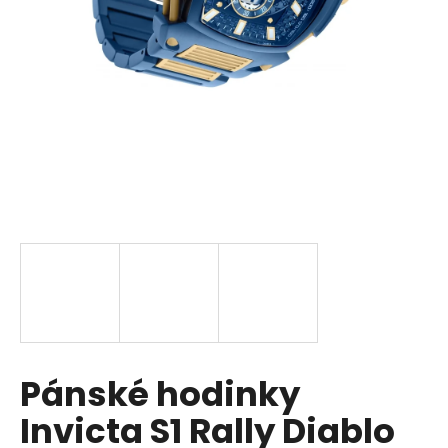
a
j
í
t
?
HLEDAT
D
o
p
Pánské hodinky
o
r
Invicta S1 Rally Diablo
u