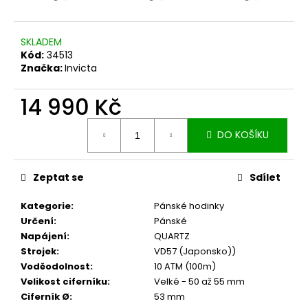
SKLADEM
Kód:
34513
Značka:
Invicta
14 990 Kč
Měrná
DO KOŠÍKU
cena:
Zeptat se
Sdílet
Kategorie
:
Pánské hodinky
Určení
:
Pánské
Napájení
:
QUARTZ
Strojek
:
VD57 (Japonsko))
Voděodolnost
:
10 ATM (100m)
Velikost ciferníku
:
Velké - 50 až 55 mm
Ciferník Ø
:
53 mm