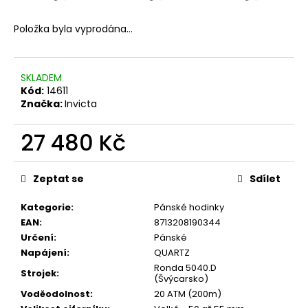
Položka byla vyprodána…
SKLADEM
Kód:
14611
Značka:
Invicta
27 480 Kč
Měrná
cena:
Zeptat se
Sdílet
Kategorie
:
Pánské hodinky
EAN
:
8713208190344
Určení
:
Pánské
Napájení
:
QUARTZ
Ronda 5040.D
Strojek
:
(Švýcarsko)
Voděodolnost
:
20 ATM (200m)