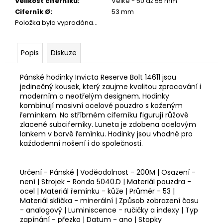
Velikost ciferníku
:
Velké - 50 až 55 mm
Ciferník Ø
:
53 mm
Položka byla vyprodána…
Popis
Diskuze
Pánské hodinky Invicta Reserve Bolt 14611 jsou
jedinečný kousek, který zaujme kvalitou zpracování i
moderním a neotřelým designem. Hodinky
kombinují masivní ocelové pouzdro s koženým
řemínkem. Na stříbrném ciferníku figurují růžově
zlacené subciferníky. Luneta je zdobena ocelovým
lankem v barvě řemínku. Hodinky jsou vhodné pro
každodenní nošení i do společnosti.
Určení - Pánské | Voděodolnost - 200M | Osazení -
není | Strojek - Ronda 5040.D | Materiál pouzdra -
ocel | Materiál řemínku - kůže | Průměr - 53 |
Materiál sklíčka - minerální | Způsob zobrazení času
- analogový | Luminiscence - ručičky a indexy | Typ
zapínání - přezka | Datum - ano | Stopky