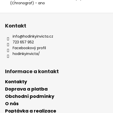
(Chronograf) - ano
Z
á
Kontakt
p
a
info
@
hodinkyinvicta.cz
t
723 657 952
í
Facebookový profil
hodinkyinvicta/
Informace a kontakt
Kontakty
Doprava a platba
Obchodní podmínky
O nás
Poptávka a realizace