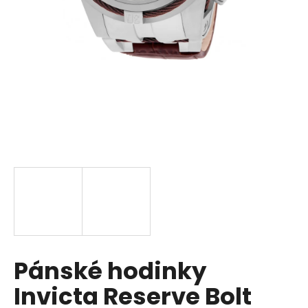
a
j
í
t
?
HLEDAT
D
o
p
Pánské hodinky
o
r
Invicta Reserve Bolt
u