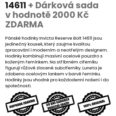
č
14611
+ Dárková sada
u
v hodnotě 2000 Kč
j
e
ZDARMA
m
e
Pánské hodinky Invicta Reserve Bolt 14611 jsou
jedinečný kousek, který zaujme kvalitou
zpracování i moderním a neotřelým designem.
Hodinky kombinují masivní ocelové pouzdro s
koženým řemínkem. Na stříbrném ciferníku
figurují růžově zlacené subciferníky. Luneta je
zdobena ocelovým lankem v barvě řemínku.
Hodinky jsou vhodné pro každodenní nošení i do
společnosti.