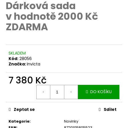
č
Dárková sada
u
v hodnotě 2000 Kč
j
e
ZDARMA
m
e
SKLADEM
Kód:
28056
Značka:
Invicta
7 380 Kč
Měrná
DO KOŠÍKU
cena:
Zeptat se
Sdílet
Kategorie
:
Novinky
EAN
:
8720105805523