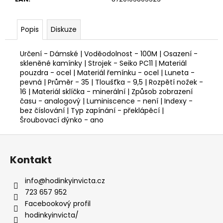
Popis
Diskuze
Určení - Dámské | Voděodolnost - 100M | Osazení -
skleněné kamínky | Strojek - Seiko PC11 | Materiál
pouzdra - ocel | Materiál řemínku - ocel | Luneta -
pevná | Průměr - 35 | Tloušťka - 9,5 | Rozpětí nožek -
16 | Materiál sklíčka - minerální | Způsob zobrazení
času - analogový | Luminiscence - není | Indexy -
bez číslování | Typ zapínání - překlápěcí |
Šroubovací dýnko - ano
Z
á
Kontakt
p
a
info
@
hodinkyinvicta.cz
t
723 657 952
í
Facebookový profil
hodinkyinvicta/