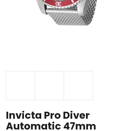
a
j
í
t
?
HLEDAT
D
o
p
Invicta Pro Diver
o
r
Automatic 47mm
u