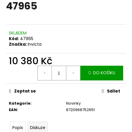
č
47965
u
j
e
m
e
SKLADEM
Kód:
47965
Značka:
Invicta
10 380 Kč
Měrná
DO KOŠÍKU
cena:
Zeptat se
Sdílet
Kategorie
:
Novinky
EAN
:
8720968752651
Popis
Diskuze