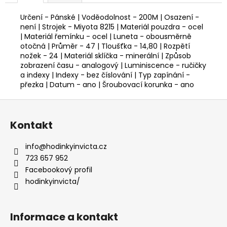
Určení - Pánské | Voděodolnost - 200M | Osazení -
není | Strojek - Miyota 8215 | Materiál pouzdra - ocel
| Materiál řemínku - ocel | Luneta - obousměrně
otočná | Průměr - 47 | Tloušťka - 14,80 | Rozpětí
nožek - 24 | Materiál sklíčka - minerální | Způsob
zobrazení času - analogový | Luminiscence - ručičky
a indexy | Indexy - bez číslování | Typ zapínání -
přezka | Datum - ano | Šroubovací korunka - ano
Z
á
Kontakt
p
a
info
@
hodinkyinvicta.cz
t
723 657 952
í
Facebookový profil
hodinkyinvicta/
Informace a kontakt