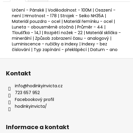
Určení - Pánské | Voděodolnost - 100M | Osazení -
není | Hmotnost - 178 | Strojek - Seiko NH35A |
Materiál pouzdra - ocel | Materiál řemínku - ocel |
Luneta - obousměrně otočná | Průměr - 44 |
Tloušťka - 14,1 | Rozpětí nožek - 22 | Materiál sklíčka -
minerální | Způsob zobrazení času - analogový |
Luminiscence - ručičky a indexy | Indexy - bez
číslování | Typ zapínání - překlápěcí | Datum - ano
Z
á
Kontakt
p
a
info
@
hodinkyinvicta.cz
t
723 657 952
í
Facebookový profil
hodinkyinvicta/
Informace a kontakt