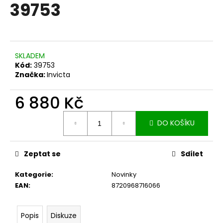
č
39753
u
j
e
m
e
SKLADEM
Kód:
39753
Značka:
Invicta
6 880 Kč
Měrná
DO KOŠÍKU
cena:
Zeptat se
Sdílet
Kategorie
:
Novinky
EAN
:
8720968716066
Popis
Diskuze