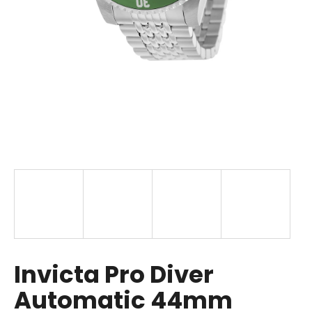
a
j
í
t
?
HLEDAT
D
o
p
Invicta Pro Diver
o
r
Automatic 44mm
u