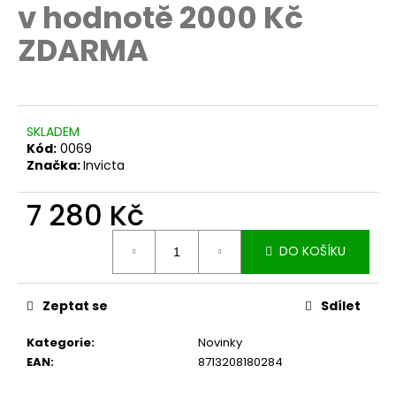
č
v hodnotě 2000 Kč
u
ZDARMA
j
e
m
e
SKLADEM
Kód:
0069
Značka:
Invicta
7 280 Kč
Měrná
DO KOŠÍKU
cena:
Zeptat se
Sdílet
Kategorie
:
Novinky
EAN
:
8713208180284