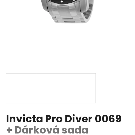
a
j
í
t
?
HLEDAT
D
o
p
Invicta Pro Diver 0069
o
r
+ Dárková sada
u