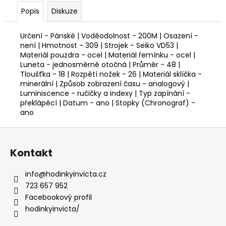
Popis
Diskuze
Určení - Pánské | Voděodolnost - 200M | Osazení -
není | Hmotnost - 309 | Strojek - Seiko VD53 |
Materiál pouzdra - ocel | Materiál řemínku - ocel |
Luneta - jednosměrně otočná | Průměr - 48 |
Tloušťka - 18 | Rozpětí nožek - 26 | Materiál sklíčka -
minerální | Způsob zobrazení času - analogový |
Luminiscence - ručičky a indexy | Typ zapínání -
překlápěcí | Datum - ano | Stopky (Chronograf) -
ano
Z
á
Kontakt
p
a
info
@
hodinkyinvicta.cz
t
723 657 952
í
Facebookový profil
hodinkyinvicta/