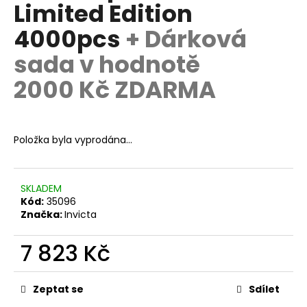
č
Limited Edition
u
4000pcs
+ Dárková
j
e
sada v hodnotě
m
e
2000 Kč ZDARMA
Položka byla vyprodána…
SKLADEM
Kód:
35096
Značka:
Invicta
7 823 Kč
Měrná
cena:
Zeptat se
Sdílet