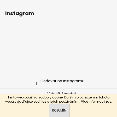
Instagram
Sledovat na Instagramu
Vytvořil Shoptet
Tento web používá soubory cookie. Dalším procházením tohoto
Copyright 2026
Hodinky INVICTA
. Všechna práva
webu vyjadřujete souhlas s jejich používáním.. Více informací
zde
.
vyhrazena.
ROZUMÍM