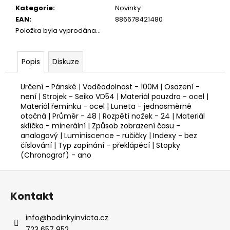
Kategorie
:
Novinky
EAN
:
886678421480
Položka byla vyprodána…
Popis
Diskuze
Určení - Pánské | Voděodolnost - 100M | Osazení -
není | Strojek - Seiko VD54 | Materiál pouzdra - ocel |
Materiál řemínku - ocel | Luneta - jednosměrně
otočná | Průměr - 48 | Rozpětí nožek - 24 | Materiál
sklíčka - minerální | Způsob zobrazení času -
analogový | Luminiscence - ručičky | Indexy - bez
číslování | Typ zapínání - překlápěcí | Stopky
(Chronograf) - ano
Z
á
Kontakt
p
a
info
@
hodinkyinvicta.cz
t
723 657 952