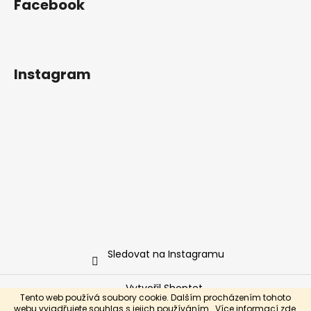
Facebook
Instagram
Sledovat na Instagramu
Vytvořil Shoptet
Tento web používá soubory cookie. Dalším procházením tohoto
Copyright 2026
Hodinky INVICTA
. Všechna práva
webu vyjadřujete souhlas s jejich používáním.. Více informací
zde
.