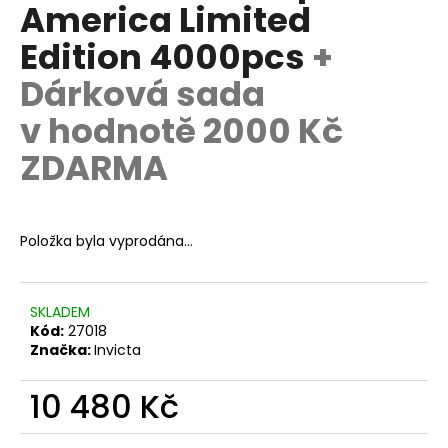
č
America Limited
u
Edition 4000pcs
+
j
e
Dárková sada
m
e
v hodnotě 2000 Kč
ZDARMA
Položka byla vyprodána…
SKLADEM
Kód:
27018
Značka:
Invicta
10 480 Kč
Měrná