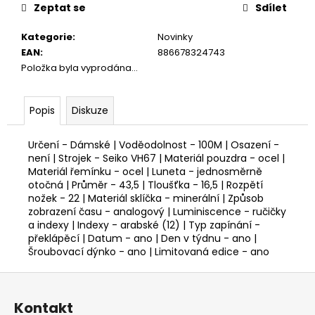
cena:
Zeptat se
Sdílet
Kategorie
:
Novinky
EAN
:
886678324743
Položka byla vyprodána…
Popis
Diskuze
Určení - Dámské | Voděodolnost - 100M | Osazení -
není | Strojek - Seiko VH67 | Materiál pouzdra - ocel |
Materiál řemínku - ocel | Luneta - jednosměrně
otočná | Průměr - 43,5 | Tloušťka - 16,5 | Rozpětí
nožek - 22 | Materiál sklíčka - minerální | Způsob
zobrazení času - analogový | Luminiscence - ručičky
a indexy | Indexy - arabské (12) | Typ zapínání -
překlápěcí | Datum - ano | Den v týdnu - ano |
Šroubovací dýnko - ano | Limitovaná edice - ano
Z
á
Kontakt