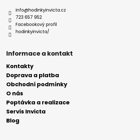
p
a
info
@
hodinkyinvicta.cz
t
723 657 952
í
Facebookový profil
hodinkyinvicta/
Informace a kontakt
Kontakty
Doprava a platba
Obchodní podmínky
O nás
Poptávka a realizace
Servis Invicta
Blog