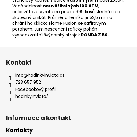
Voděodolnost
neuvěřitelných 100 ATM
,
celosvětově vyrobeno pouze 999 kusů. Jedná se o
skutečný unikát. Průměr ciferníku je 52,5 mm a
chrání ho sklíčko Flame Fusion se safírovým
potahem. Luminescenční rafičky pohání
vysocekvalitní švýcarský strojek
RONDA Z 60.
Z
á
Kontakt
p
a
info
@
hodinkyinvicta.cz
t
723 657 952
í
Facebookový profil
hodinkyinvicta/
Informace a kontakt
Kontakty