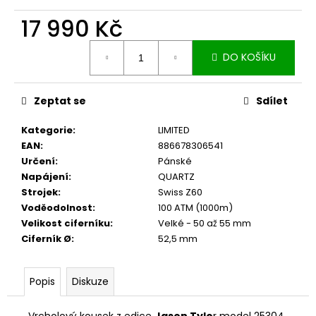
17 990 Kč
Měrná
DO KOŠÍKU
cena:
Zeptat se
Sdílet
Kategorie
:
LIMITED
EAN
:
886678306541
Určení
:
Pánské
Napájení
:
QUARTZ
Strojek
:
Swiss Z60
Voděodolnost
:
100 ATM (1000m)
Velikost ciferníku
:
Velké - 50 až 55 mm
Ciferník Ø
:
52,5 mm
Popis
Diskuze
Vrcholový kousek z edice
Jason Tylo
r model 25304.