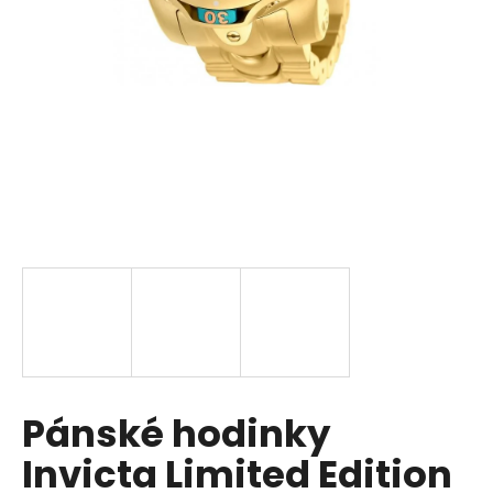
a
j
í
t
?
HLEDAT
D
o
p
Pánské hodinky
o
r
Invicta Limited Edition
u