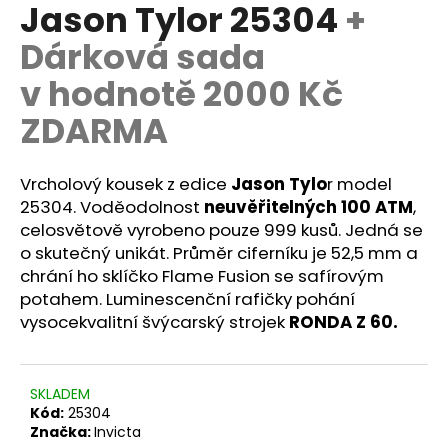
č
Jason Tylor 25304
+
u
Dárková sada
j
e
v hodnotě 2000 Kč
m
e
ZDARMA
Vrcholový kousek z edice
Jason Tylo
r model
25304. Voděodolnost
neuvěřitelných 100 ATM
,
celosvětově vyrobeno pouze 999 kusů. Jedná se
o skutečný unikát. Průměr ciferníku je 52,5 mm a
chrání ho sklíčko Flame Fusion se safírovým
potahem. Luminescenční rafičky pohání
vysocekvalitní švýcarský strojek
RONDA Z 60.
SKLADEM
Kód:
25304
Značka:
Invicta